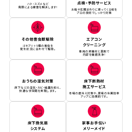
点検・予防サービス
ハト・スズメなど
鳥類による被害を解決します!
お庭や玄関まわりに寄ってくる蚊を
プロの技術でしっかり対策
その他害虫獣駆除
エアコン
クリーニング
ゴキブリ＋5種の害虫を
発生状況に合わせて駆除。
専用の資機材と薬剤で
内部を徹底洗浄！
おうちの湿気対策
床下断熱材
施工サービス
床下などの湿気・カビ・結露を抑え、
快適な住空間を実現します。
冬場の底冷え対策や、夏場の冷房効率
アップに効果的です。
床下換気扇
家事お手伝い
システム
メリーメイド