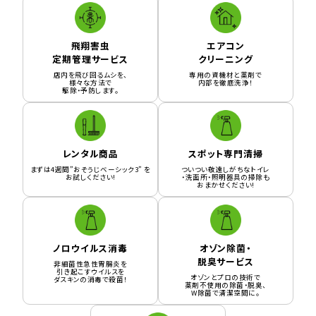
飛翔害虫
エアコン
定期管理サービス
クリーニング
店内を飛び回るムシを、
専用の資機材と薬剤で
様々な方法で
内部を徹底洗浄！
駆除・予防します。
レンタル商品
スポット専門清掃
まずは4週間”おそうじベーシック3” を
ついつい敬遠しがちなトイレ
お試しください!
・洗面所・照明器具の掃除も
おまかせください!
ノロウイルス消毒
オゾン除菌・
脱臭サービス
非細菌性急性胃腸炎を
引き起こすウイルスを
オゾンとプロの技術で
ダスキンの消毒で殺菌！
薬剤不使用の除菌・脱臭、
W除菌で清潔空間に。