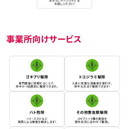
おそうじベーシック3”を
お試しください!
事業所向けサービス
ゴキブリ駆除
トコジラミ駆除
専門業者に依頼することで、
人体に有害な消毒液を使わず、
安全かつ効果的に駆除できます。
安全な方法で駆除できます!
ハト防除
その他害虫獣駆除
ハト・スズメなど
ゴキブリ＋5種の害虫を
鳥類による被害を解決します!
発生状況に合わせて駆除。