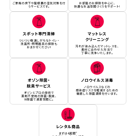
ご家庭の床下や屋根裏の湿気対策を行
お部屋のお掃除を中心に、
うサービスです。
快適な生活空間づくりをサポート!
スポット専門清掃
マットレス
クリーニング
ついつい敬遠しがちなトイレ・
洗面所・照明器具の掃除も
汚れが染み込んだマットレスを、
おまかせください!
素材に合わせた方法で
丁寧に洗浄いたします。
オゾン除菌・
ノロウイルス消毒
脱臭サービス
ノロウイルスなどの
感染症リスクを軽減するための
オゾンとプロの技術で
徹底した除菌清掃を行います。
薬剤不使用の除菌・脱臭、
W除菌で清潔空間に。
レンタル商品
まずは4週間”