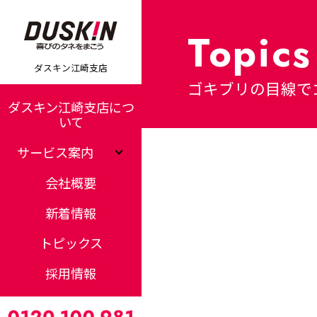
Topics
ダスキン江崎支店
ゴキブリの目線で
ダスキン江崎支店につ
いて
サービス案内
会社概要
新着情報
トピックス
採用情報