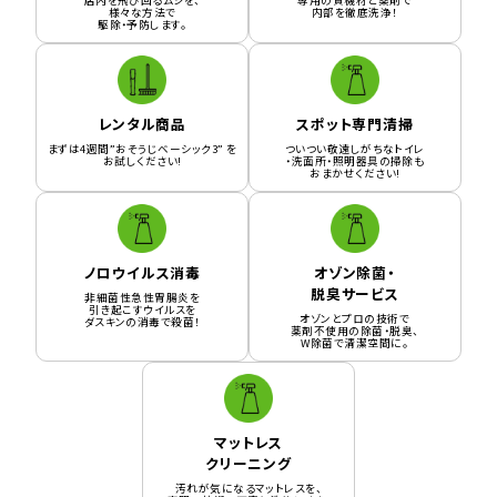
様々な方法で
内部を徹底洗浄！
駆除・予防します。
レンタル商品
スポット専門清掃
まずは4週間”おそうじベーシック3” を
ついつい敬遠しがちなトイレ
お試しください!
・洗面所・照明器具の掃除も
おまかせください!
ノロウイルス消毒
オゾン除菌・
脱臭サービス
非細菌性急性胃腸炎を
引き起こすウイルスを
オゾンとプロの技術で
ダスキンの消毒で殺菌！
薬剤不使用の除菌・脱臭、
W除菌で清潔空間に。
マットレス
クリーニング
汚れが気になるマットレスを、