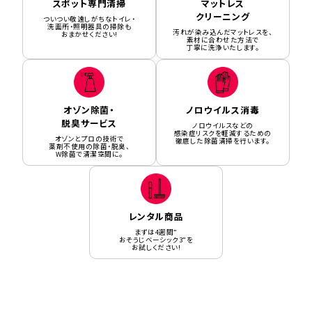
スポット専門清掃
マットレス
クリーニング
ついつい敬遠しがちなトイレ・
洗面所・照明器具の掃除も
汚れが染み込んだマットレスを、
おまかせください!
素材に合わせた方法で
丁寧に洗浄いたします。
オゾン除菌・
ノロウイルス消毒
脱臭サービス
ノロウイルスなどの
感染症リスクを軽減するための
オゾンとプロの技術で
徹底した除菌清掃を行います。
薬剤不使用の除菌・脱臭、
W除菌で清潔空間に。
レンタル商品
まずは4週間”
おそうじベーシック3”を
お試しください!