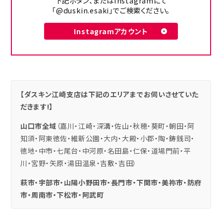
下記ボタン、またはInstagramにて
「@duskin.esaki」でご検索ください。
Instagramアカウント
【ダスキン江崎支店は下記のエリアまでお伺いさせていた
だきます!】
山口市全域
（嘉川・江崎・深溝・佐山・秋穂・葵町・朝田・阿
知須・阿東徳佐・維新公園・大内・大殿・小郡・陶・鋳銭司・
徳地・中市・七尾台・中河原・名田島・仁保・道場門前・平
川・宮野・矢原・湯田温泉・吉敷・吉田）
萩市・宇部市・山陽小野田市・長門市・下関市・美祢市・防府
市・周南市・下松市・阿武町