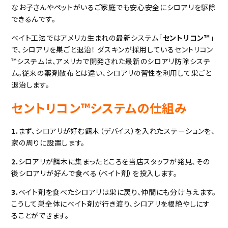
なお子さんやペットがいるご家庭でも安心安全にシロアリを駆除
できるんです。
ベイト工法ではアメリカ生まれの最新システム「
セントリコン™︎
」
で、シロアリを巣ごと退治！ ダスキンが採用しているセントリコン
™︎システムは、アメリカで開発された最新のシロアリ防除システ
ム。従来の薬剤散布とは違い、シロアリの習性を利用して巣ごと
退治します。
セントリコン™︎システムの仕組み
1.
まず、シロアリが好む餌木（デバイス）を入れたステーションを、
家の周りに設置します。
2.
シロアリが餌木に集まったところを当店スタッフが発見、その
後シロアリが好んで食べる（ベイト剤）を投入します。
3.
ベイト剤を食べたシロアリは巣に戻り、仲間にも分け与えます。
こうして巣全体にベイト剤が行き渡り、シロアリを根絶やしにす
ることができます。