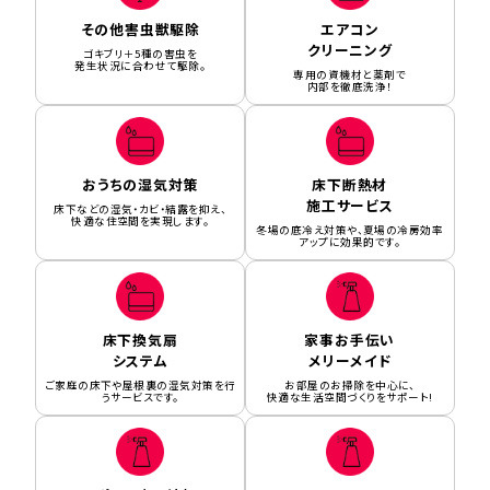
その他害虫獣駆除
エアコン
クリーニング
ゴキブリ＋5種の害虫を
発生状況に合わせて駆除。
専用の資機材と薬剤で
内部を徹底洗浄！
おうちの湿気対策
床下断熱材
施工サービス
床下などの湿気・カビ・結露を抑え、
快適な住空間を実現します。
冬場の底冷え対策や、夏場の冷房効率
アップに効果的です。
床下換気扇
家事お手伝い
システム
メリーメイド
ご家庭の床下や屋根裏の湿気対策を行
お部屋のお掃除を中心に、
うサービスです。
快適な生活空間づくりをサポート!