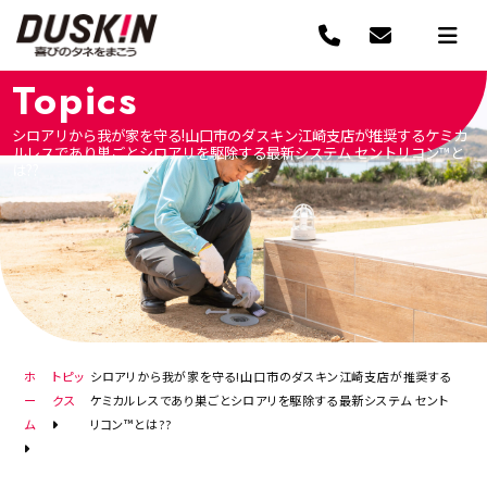
Topics
シロアリから我が家を守る!山口市のダスキン江崎支店が推奨するケミカ
ルレスであり巣ごとシロアリを駆除する最新システム セントリコン™︎と
は??
ホ
トピッ
シロアリから我が家を守る!山口市のダスキン江崎支店が推奨する
ー
クス
ケミカルレスであり巣ごとシロアリを駆除する最新システム セント
ム
リコン™︎とは??