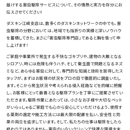
届けする害虫駆除サービスについて、その情熱と実力を存分にお
伝えさせてください！
ダスキン江崎支店は、数多くのダスキンネットワークの中でも、害
虫駆除の分野においては、地域でも指折りの実績と深いノウハウ
を蓄積してきた、まさに「害虫駆除専門店」であると胸を張って申
し上げます！
ご家庭や事業所で発生する不快なゴキブリや、建物の大敵となる
シロアリ、時には危険も伴うハチ、そして衛生面で問題となるネズ
ミなど、あらゆる害虫に対して、専門的な知識と技術を習得したス
タッフが、まずはお客様の状況をプロの目で徹底的に調査いたし
ます。そこから発生状況や考えられる侵入経路などを的確に把握
し、お客様にとって最善となる駆除プランを丁寧にご提案させてい
ただきます。駆除作業にあたっては、小さなお子様や大切なペット
がいらっしゃるご家庭でも心から安心していただけるよう、使用す
る薬剤の選定や施工方法には最大限の配慮を払い、安全性と効
果の両立を追求しています。そして、私たちの仕事は駆除をしたら
終わりではありません。害虫のいないクリーンで快適な環境を末