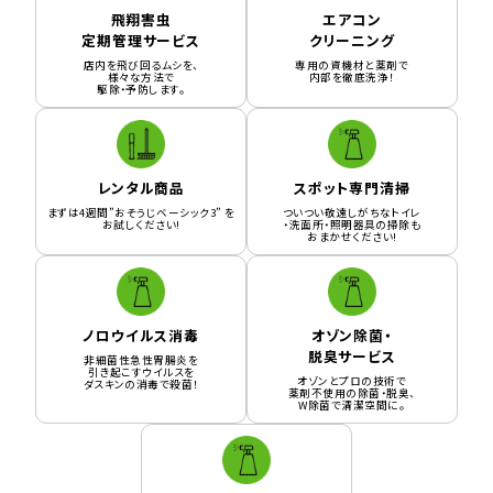
飛翔害虫
エアコン
定期管理サービス
クリーニング
店内を飛び回るムシを、
専用の資機材と薬剤で
様々な方法で
内部を徹底洗浄！
駆除・予防します。
レンタル商品
スポット専門清掃
まずは4週間”おそうじベーシック3” を
ついつい敬遠しがちなトイレ
お試しください!
・洗面所・照明器具の掃除も
おまかせください!
ノロウイルス消毒
オゾン除菌・
脱臭サービス
非細菌性急性胃腸炎を
引き起こすウイルスを
オゾンとプロの技術で
ダスキンの消毒で殺菌！
薬剤不使用の除菌・脱臭、
W除菌で清潔空間に。