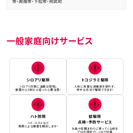
市・周南市・下松市・阿武町
一般家庭向けサービス
シロアリ駆除
トコジラミ駆除
シロアリ対策に油断は禁物。
人体に有害な消毒液を使わず、
新築から5年以上経ったら要注意!
安全な方法で駆除できます!
ハト防除
蚊駆除
点検・予防サービス
ハト・スズメなど
鳥類による被害を解決します!
お庭や玄関まわりに寄ってくる蚊を
プロの技術でしっかり対策