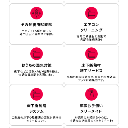
その他害虫獣駆除
エアコン
クリーニング
ゴキブリ＋5種の害虫を
発生状況に合わせて駆除。
専用の資機材と薬剤で
内部を徹底洗浄！
おうちの湿気対策
床下断熱材
施工サービス
床下などの湿気・カビ・結露を抑え、
快適な住空間を実現します。
冬場の底冷え対策や、夏場の冷房効率
アップに効果的です。
床下換気扇
家事お手伝い
システム
メリーメイド
ご家庭の床下や屋根裏の湿気対策を行
お部屋のお掃除を中心に、
うサービスです。
快適な生活空間づくりをサポート!