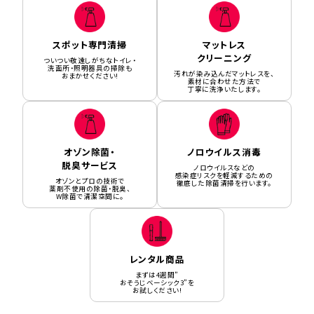
スポット専門清掃
マットレス
クリーニング
ついつい敬遠しがちなトイレ・
洗面所・照明器具の掃除も
汚れが染み込んだマットレスを、
おまかせください!
素材に合わせた方法で
丁寧に洗浄いたします。
オゾン除菌・
ノロウイルス消毒
脱臭サービス
ノロウイルスなどの
感染症リスクを軽減するための
オゾンとプロの技術で
徹底した除菌清掃を行います。
薬剤不使用の除菌・脱臭、
W除菌で清潔空間に。
レンタル商品
まずは4週間”
おそうじベーシック3”を
お試しください!