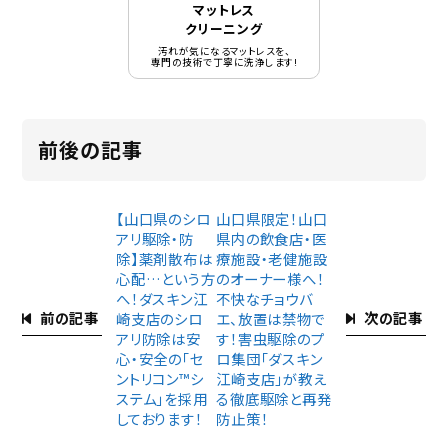
マットレス
クリーニング
汚れが気になるマットレスを、
専門の技術で丁寧に洗浄します!
前後の記事
【山口県のシロ
山口県限定！山口
アリ駆除・防
県内の飲食店・医
除】薬剤散布は
療施設・老健施設
心配…という方
のオーナー様へ！
へ！ダスキン江
不快なチョウバ
前の記事
次の記事
崎支店のシロ
エ、放置は禁物で
アリ防除は安
す！害虫駆除のプ
心・安全の「セ
ロ集団「ダスキン
ントリコン™︎シ
江崎支店」が教え
ステム」を採用
る徹底駆除と再発
しております！
防止策！