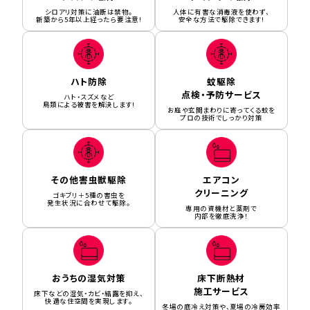
シロアリ対策に油断は禁物。
人体に有害な消毒液を使わず、
新築から5年以上経ったら要注意!
安全な方法で駆除できます!
ハト防除
蚊駆除
点検・予防サービス
ハト・スズメなど
鳥類による被害を解決します!
お庭や玄関まわりに寄ってくる蚊を
プロの技術でしっかり対策
その他害虫獣駆除
エアコン
クリーニング
ゴキブリ＋5種の害虫を
発生状況に合わせて駆除。
専用の資機材と薬剤で
内部を徹底洗浄！
おうちの湿気対策
床下断熱材
施工サービス
床下などの湿気・カビ・結露を抑え、
快適な住空間を実現します。
冬場の底冷え対策や、夏場の冷房効率