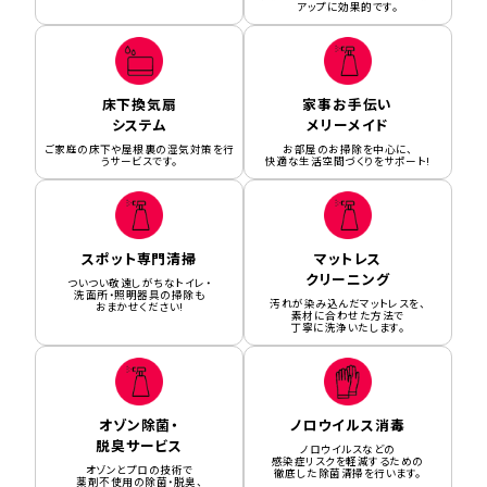
アップに効果的です。
床下換気扇
家事お手伝い
システム
メリーメイド
ご家庭の床下や屋根裏の湿気対策を行
お部屋のお掃除を中心に、
うサービスです。
快適な生活空間づくりをサポート!
スポット専門清掃
マットレス
クリーニング
ついつい敬遠しがちなトイレ・
洗面所・照明器具の掃除も
汚れが染み込んだマットレスを、
おまかせください!
素材に合わせた方法で
丁寧に洗浄いたします。
オゾン除菌・
ノロウイルス消毒
脱臭サービス
ノロウイルスなどの
感染症リスクを軽減するための
オゾンとプロの技術で
徹底した除菌清掃を行います。
薬剤不使用の除菌・脱臭、