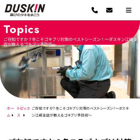
Topics
ご存知ですか？冬こそゴキブリ対策のベストシーズン！〜ダスキン江崎支
店が教えるゴキブリ予防術〜
ホー
トピック
ご存知ですか？冬こそゴキブリ対策のベストシーズン！〜ダスキ
ム
ス
ン江崎支店が教えるゴキブリ予防術〜