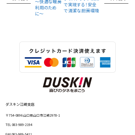
～快適な暖房
で実現する！安全
利用のため
で清潔な厨房環境
に〜
ダスキン江崎支店
〒754-0896
山口県
山口市
江崎2978-1
TEL
083-989-2194
FAX
083-989-5411