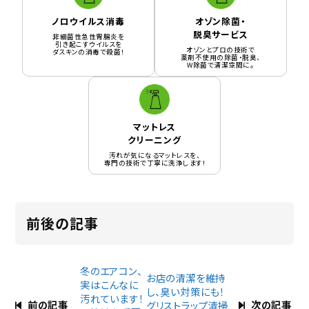
ノロウイルス消毒
オゾン除菌・
脱臭サービス
非細菌性急性胃腸炎を
引き起こすウイルスを
オゾンとプロの技術で
ダスキンの消毒で殺菌！
薬剤不使用の除菌・脱臭、
W除菌で清潔空間に。
マットレス
クリーニング
汚れが気になるマットレスを、
専門の技術で丁寧に洗浄します!
前後の記事
冬のエアコン、
お店の清潔を維持
実はこんなに
し、臭い対策にも！
汚れています！
前の記事
次の記事
グリストラップ清掃