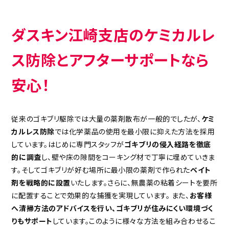
ダスキン江崎支店のケミカルレ
ス防除とアフターサポートなら
安心！
従来のゴキブリ駆除では大量の薬剤散布が一般的でしたが、
ケミ
カルレス防除
では化学薬品の使用を最小限に抑えた方法を採用
しています。はじめに専門スタッフが
ゴキブリの侵入経路を徹底
的に調査
し、壁や床の隙間をコーキング材で丁寧に埋めていきま
す。そしてゴキブリが好む場所に最小限の薬剤で作られた
ベイト
剤を戦略的に設置
いたします。さらに、無農薬の粘着シートを要所
に配置することで効果的な捕獲を実現しています。 また、
お客様
へ清掃方法のアドバイスを行い、ゴキブリが住みにくい環境づく
りもサポート
しています。このように様々な方法を組み合わせるこ