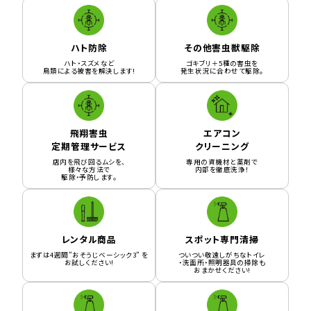
ハト防除
その他害虫獣駆除
ハト・スズメなど
ゴキブリ＋5種の害虫を
鳥類による被害を解決します!
発生状況に合わせて駆除。
飛翔害虫
エアコン
定期管理サービス
クリーニング
店内を飛び回るムシを、
専用の資機材と薬剤で
様々な方法で
内部を徹底洗浄！
駆除・予防します。
レンタル商品
スポット専門清掃
まずは4週間”おそうじベーシック3” を
ついつい敬遠しがちなトイレ
お試しください!
・洗面所・照明器具の掃除も
おまかせください!