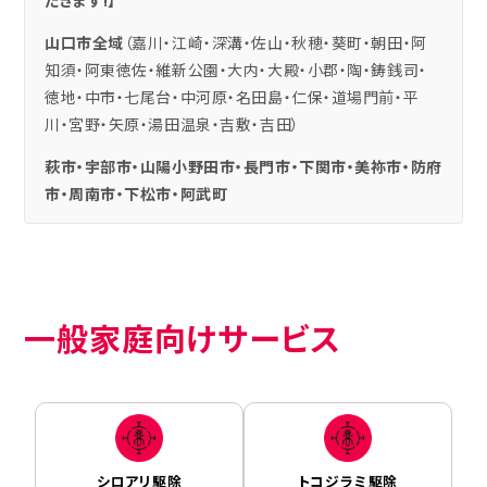
山口市全域
（嘉川・江崎・深溝・佐山・秋穂・葵町・朝田・阿
知須・阿東徳佐・維新公園・大内・大殿・小郡・陶・鋳銭司・
徳地・中市・七尾台・中河原・名田島・仁保・道場門前・平
川・宮野・矢原・湯田温泉・吉敷・吉田）
萩市・宇部市・山陽小野田市・長門市・下関市・美祢市・防府
市・周南市・下松市・阿武町
一般家庭向けサービス
シロアリ駆除
トコジラミ駆除